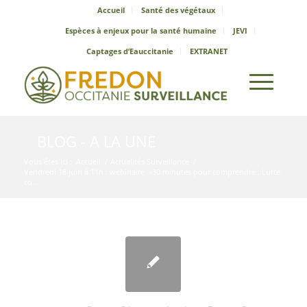
Accueil
Santé des végétaux
Espèces à enjeux pour la santé humaine
JEVI
Captages d’Eauccitanie
EXTRANET
BLOG - A LA UNE
Vous êtes ici :
Accueil
/
Actualités Surveillance
/
Vendredi 18 juin à 11h : webinaire »30 minutes pour comprendre : Lutte
co...