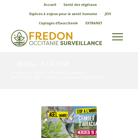
Accueil
Santé des végétaux
Espèces à enjeux pour la santé humaine
JEVI
Captages d’Eauccitanie
EXTRANET
BLOG - A LA UNE
Vous êtes ici :
Accueil
/
Actualités Surveillance
/
Mardi 18 Juin 2019 – Conférence reconnaitre et gérer l’Amb...