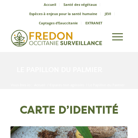
Accueil
Santé des végétaux
Espèces à enjeux pour la santé humaine
JEVI
Captages d’Eauccitanie
EXTRANET
LE PAPILLON DU PALMIER
Vous êtes ici :
Accueil
/
Espaces non agricoles
/
Le Papillon du Palmier
CARTE D’IDENTITÉ