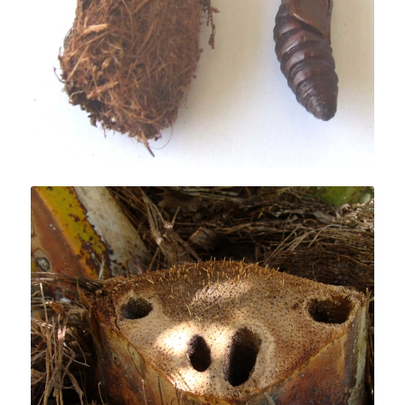
Cocon et nymphe de
Paysandisia
archon
.
Galeries à la base de la palme,
observables à la taille.