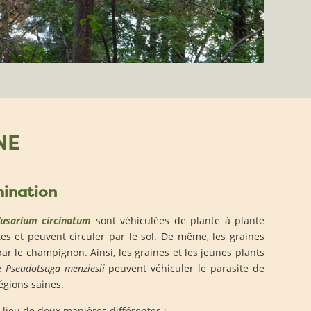
NE
ination
usarium circinatum
sont véhiculées de plante à plante
ctes et peuvent circuler par le sol. De même, les graines
r le champignon. Ainsi, les graines et les jeunes plants
e
Pseudotsuga menziesii
peuvent véhiculer le parasite de
égions saines.
 lieu de deux manières différentes :