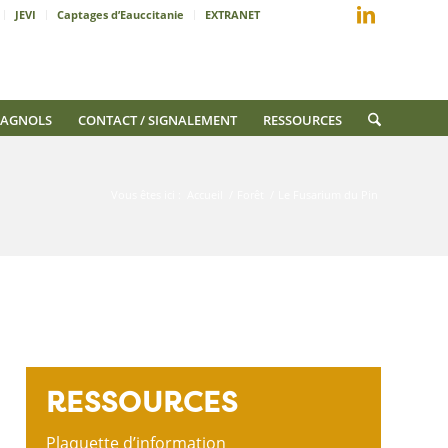
JEVI
Captages d’Eauccitanie
EXTRANET
AGNOLS
CONTACT / SIGNALEMENT
RESSOURCES
Vous êtes ici :
Accueil
/
Forêt
/
Le Fusarium du Pin
RESSOURCES
Plaquette d’information