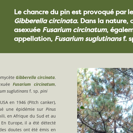
Le chancre du pin
est provoqué par 
Gibberella circinata
. Dans la nature, 
asexuée
Fusarium circinatum
, égale
appellation,
Fusarium suglutinans
f. s
omycète
Gibberella circinata
.
sexuée
Fusarium circinatum
,
ium suglutinans
f. sp.
pini
USA en 1946 (Pitch canker),
qué une épidémie sur
Pinus
ili, en Afrique du Sud et au
 En Europe, il a été détecté
des doutes ont été émis en