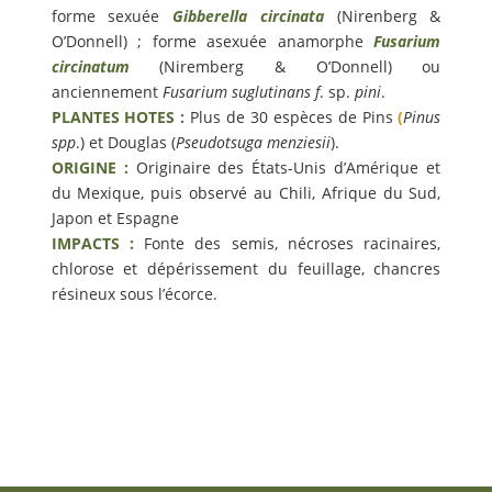
forme sexuée
Gibberella circinata
(Nirenberg &
O’Donnell) ; forme asexuée anamorphe
Fusarium
circinatum
(Niremberg & O’Donnell) ou
anciennement
Fusarium suglutinans f
. sp.
pini
.
PLANTES HOTES :
Plus de 30 espèces de Pins
(
Pinus
spp
.) et Douglas (
Pseudotsuga menziesii
).
ORIGINE :
Originaire des États-Unis d’Amérique et
du Mexique, puis observé au Chili, Afrique du Sud,
Japon et Espagne
IMPACTS :
Fonte des semis, nécroses racinaires,
chlorose et dépérissement du feuillage, chancres
résineux sous l’écorce.