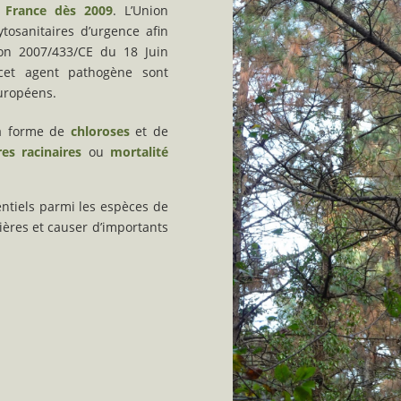
 France dès 2009
. L’Union
osanitaires d’urgence afin
on 2007/433/CE du 18 Juin
 cet agent pathogène sont
européens.
a forme de
chloroses
et de
res racinaires
ou
mortalité
ntiels parmi les espèces de
ières et causer d’importants