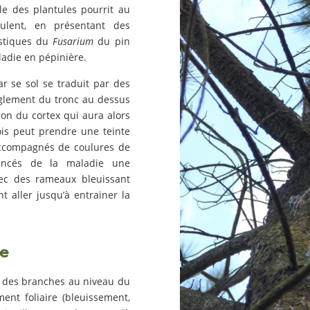
le des plantules pourrit au
oulent, en présentant des
istiques du
Fusarium
du pin
adie en pépinière.
r se sol se traduit par des
glement du tronc au dessus
ion du cortex qui aura alors
ois peut prendre une teinte
ccompagnés de coulures de
ancés de la maladie une
vec des rameaux bleuissant
t aller jusqu’à entrainer la
ne
 des branches au niveau du
ent foliaire (bleuissement,