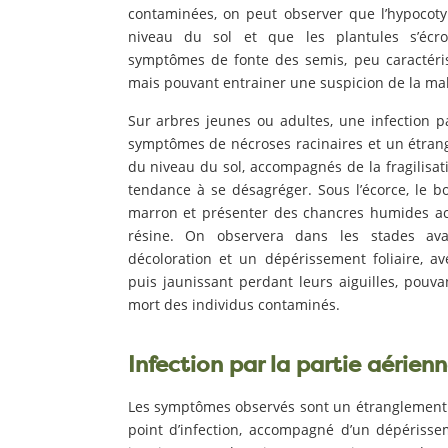
contaminées, on peut observer que l’hypocoty
niveau du sol et que les plantules s’écr
symptômes de fonte des semis, peu caractér
mais pouvant entrainer une suspicion de la mal
Sur arbres jeunes ou adultes, une infection pa
symptômes de nécroses racinaires et un étran
du niveau du sol, accompagnés de la fragilisat
tendance à se désagréger. Sous l’écorce, le b
marron et présenter des chancres humides a
résine. On observera dans les stades av
décoloration et un dépérissement foliaire, a
puis jaunissant perdant leurs aiguilles, pouvan
mort des individus contaminés.
Infection par la partie aérien
Les symptômes observés sont un étranglement
point d’infection, accompagné d’un dépérissem