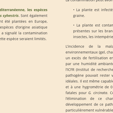
diterranéenne, les espèces
• La plante est infec
s sylvestris
. Sont également
graine.
nt été plantées en Europe,
• La plante est conta
’espèces d’origine asiatique
présentes sur les bran
n a signalé la contamination
insectes, les intempérie
ette espèce seraient limités.
L’incidence de la mal
environnementaux (gel, chale
un excès de fertilisation 
par une humidité ambiante
l’ICFR (Institut de recherch
pathogène pouvait rester 
idéales. Il est même capab
et à une hygrométrie de 0
fatales pour
G. circinata
. C
l’élimination de ce cha
développement de ce patho
particulièrement vulnérable