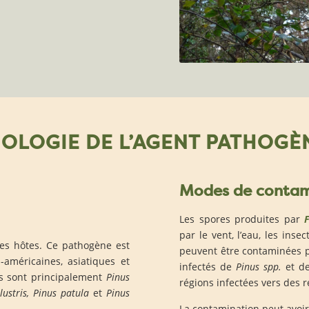
IOLOGIE DE L’AGENT PATHOGÈ
Modes de contam
Les spores produites par
F
par le vent, l’eau, les inse
s hôtes. Ce pathogène est
peuvent être contaminées pa
américaines, asiatiques et
infectés de
Pinus spp.
et d
s sont principalement
Pinus
régions infectées vers des r
ustris, Pinus patula
et
Pinus
La contamination peut avoir