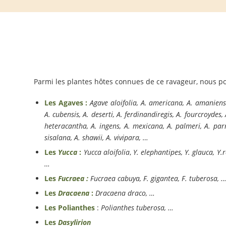
Parmi les plantes hôtes connues de ce ravageur, nous po
Les Agaves
:
Agave aloifolia, A. americana, A. amaniensi
A. cubensis, A. deserti, A. ferdinandiregis, A. fourcroydes, 
heteracantha, A. ingens, A. mexicana, A. palmeri, A. parry
sisalana, A. shawii, A. vivipara, …
Les
Yucca
:
Yucca aloifolia
,
Y. elephantipes, Y. glauca, Y.r
…
Les
Fucraea :
Fucraea cabuya, F. gigantea, F. tuberosa, 
Les
Dracaena
:
Dracaena draco, …
Les Polianthes
:
Polianthes tuberosa, …
Les
Dasylirion