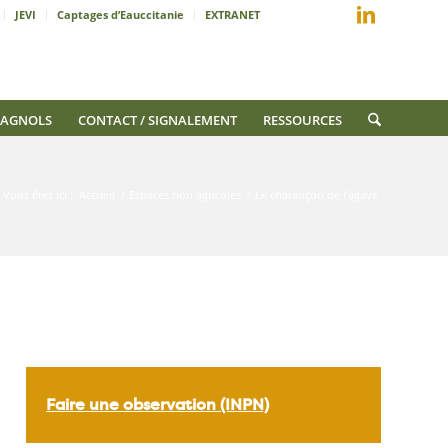
JEVI
Captages d’Eauccitanie
EXTRANET
AGNOLS
CONTACT / SIGNALEMENT
RESSOURCES
Vous êtes ici :
Accueil
/
Espaces non agricoles
/
Le charançon de l’agave
Faire une observation (INPN)