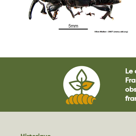
Le 
Fra
obs
fra