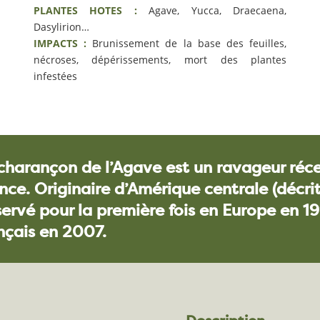
PLANTES HOTES :
Agave, Yucca, Draecaena,
Dasylirion…
IMPACTS :
Brunissement de la base des feuilles,
nécroses, dépérissements, mort des plantes
infestées
charançon de l’Agave est un ravageur r
nce. Originaire d’Amérique centrale (décri
ervé pour la première fois en Europe en 19
nçais en 2007.