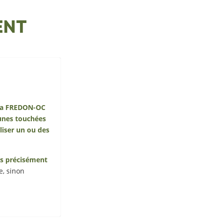
ENT
, la FREDON-OC
munes touchées
liser un ou des
lus précisément
e, sinon