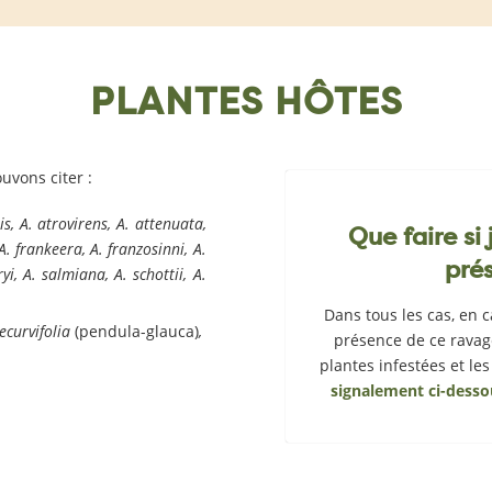
PLANTES HÔTES
uvons citer :
s, A. atrovirens, A. attenuata,
Que faire si
A. frankeera, A. franzosinni, A.
pré
i, A. salmiana, A. schottii, A.
Dans tous les cas, en 
ecurvifolia
(pendula-glauca)
,
présence de ce ravag
plantes infestées et le
…
signalement ci-desso