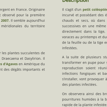
Description
rgent en France. Originaire
Il s’agit d’un
petit coléoptè
st observé pour la première
incurvé et possédant des él
n 2007.
Il semble aujourd’hui
chauds et secs, où dans c
éridionales du territoire
successives en une même a
directement dans la tige,
voraces au printemps et dura
de la feuille ou de la tige
infestées.
 les plantes succulentes de
A la suite de plusieurs sta
 Draecaena et Dasylirion. Il
transformer en pupe pour s
es d’Agaves
en Amérique du
reproduction soient réuni
nt des dégâts importants et
infections fongiques et ba
s’installer, vont provoquer
des plantes infectées.
On observera ainsi des bru
pourritures humides à la b
rapide de la plante infestée