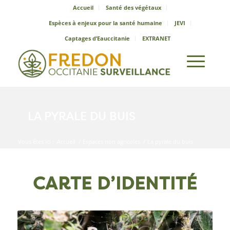
Accueil
Santé des végétaux
Espèces à enjeux pour la santé humaine
JEVI
Captages d’Eauccitanie
EXTRANET
LA PYRALE DU BUIS
Vous êtes ici :
Accueil
/
Espaces non agricoles
/
La pyrale du buis
CARTE D’IDENTITÉ