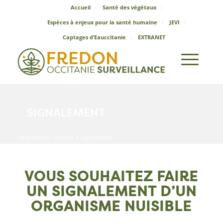
Accueil
Santé des végétaux
Espèces à enjeux pour la santé humaine
JEVI
Captages d’Eauccitanie
EXTRANET
SIGNALEMENT
Vous êtes ici :
Accueil
/
Signalement
VOUS SOUHAITEZ FAIRE
UN SIGNALEMENT D’UN
ORGANISME NUISIBLE