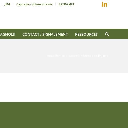
JEVI
Captages d’Eauccitanie
EXTRANET
AGNOLS
CONTACT / SIGNALEMENT
RESSOURCES
Vous êtes ici :
Accueil
/
Mentions légales
–