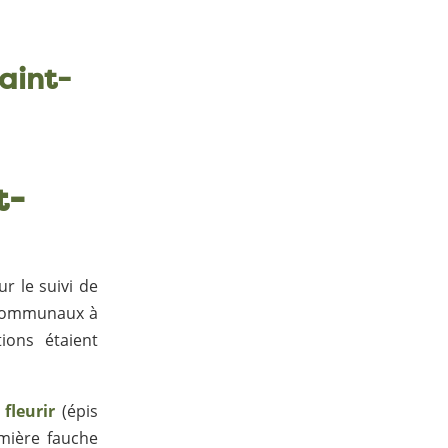
aint-
t-
r le suivi de
s communaux à
tions étaient
fleurir
(épis
emière fauche