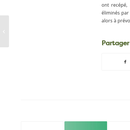
ont recépé, 
éliminés par 
alors à prévo
Des prospections
ambroisies sur la
Salindrenque, les
Gardons de Mialet et
Partager
de...