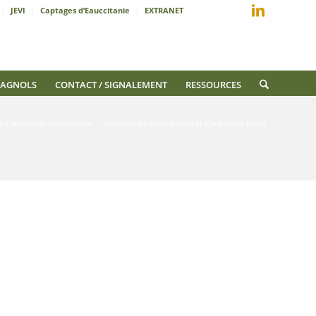
JEVI
Captages d’Eauccitanie
EXTRANET
AGNOLS
CONTACT / SIGNALEMENT
RESSOURCES
l
/
Actualités Surveillance
/
Visites techniques à Uzès et Pont-Saint-Esprit