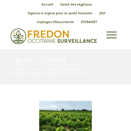
Accueil
Santé des végétaux
Espèces à enjeux pour la santé humaine
JEVI
Captages d’Eauccitanie
EXTRANET
BLOG - A LA UNE
Vous êtes ici :
Accueil
/
Actualités Surveillance
/
Information traitement Hérault Flavescence dorée