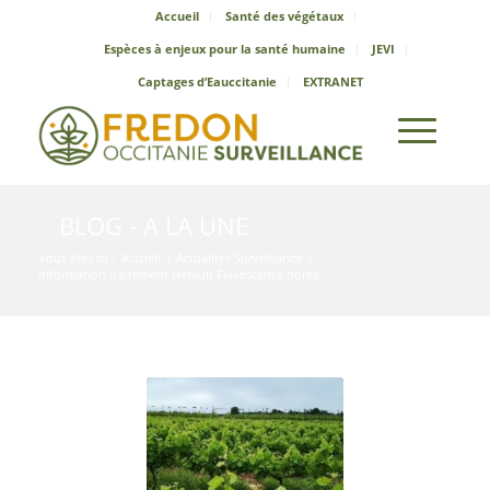
Accueil
Santé des végétaux
Espèces à enjeux pour la santé humaine
JEVI
Captages d’Eauccitanie
EXTRANET
BLOG - A LA UNE
Vous êtes ici :
Accueil
/
Actualités Surveillance
/
Information traitement Hérault Flavescence dorée