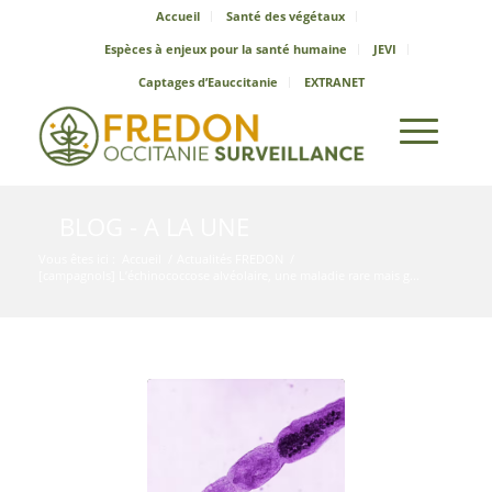
Accueil
Santé des végétaux
Espèces à enjeux pour la santé humaine
JEVI
Captages d’Eauccitanie
EXTRANET
BLOG - A LA UNE
Vous êtes ici :
Accueil
/
Actualités FREDON
/
[campagnols] L’échinococcose alvéolaire, une maladie rare mais g...