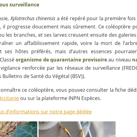
ous surveillance
Asie,
Xylotrechus chinensis
a été repéré pour la première fois
, il progresse doucement mais sûrement. Ce coléoptère 
ou les branches, et ses larves creusent ensuite des galeries
aîner un affaiblissement rapide, voire la mort de l’arbre
t ses hôtes préférés, mais d’autres essences pourraien
 Classé
organisme de quarantaine
provisoire
au niveau
n
e vigilance renforcée par les réseaux de surveillance (FRE
 Bulletins de Santé du Végétal (BSV)).
onnaître ce coléoptère, vous pouvez consulter la fiche dédié
ccitanie
ou sur la plateforme INPN Espèces.
us d’informations sur notre page dédiée