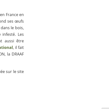
 en France en
pond ses œufs
 dans le bois,
 infesté. Les
t aussi être
ational
, il fait
DON, la DRAAF
e sur le site