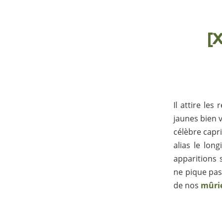
[X
Il attire les
jaunes bien v
célèbre capr
alias le lon
apparitions 
ne pique pas 
de nos
mûrie