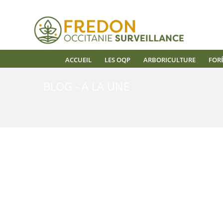
ACCUEIL
LES OQP
ARBORICULTURE
FOR
BLOG - A LA UNE