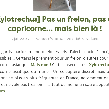
ylotrechus] Pas un frelon, pas
capricorne… mais bien là !
/
17 juin 2025
dans
Actualités FREDON
,
Actualités Surveillance
 regards, parfois même quelques cris d’alerte : noir, élanc
isibles… Certains le prennent pour un frelon, d’autres pour
icorne asiatique.
Mais non !
Ce bel insecte, c’est
Xylotrech
gicorne asiatique du mûrier. Un coléoptère discret mais ac
sont de plus en plus fréquentes en France, notamment dans
et ne vole pas très loin, il a tout de même un sacré appéti
rs.