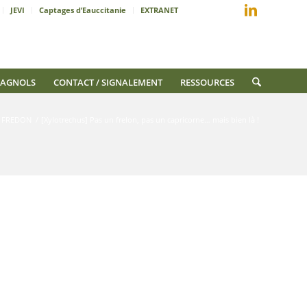
JEVI
Captages d’Eauccitanie
EXTRANET
AGNOLS
CONTACT / SIGNALEMENT
RESSOURCES
és FREDON
/
[Xylotrechus] Pas un frelon, pas un capricorne… mais bien là !