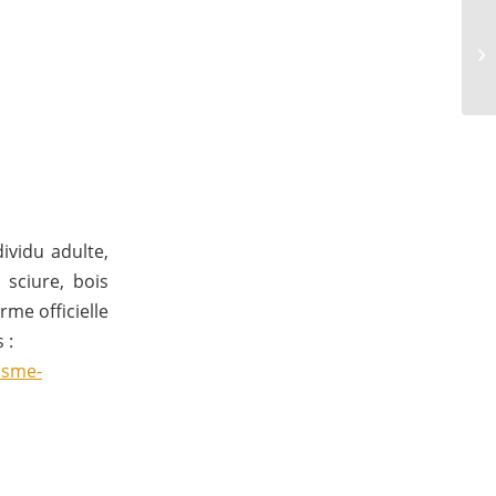
ividu adulte,
 sciure, bois
rme officielle
 :
isme-