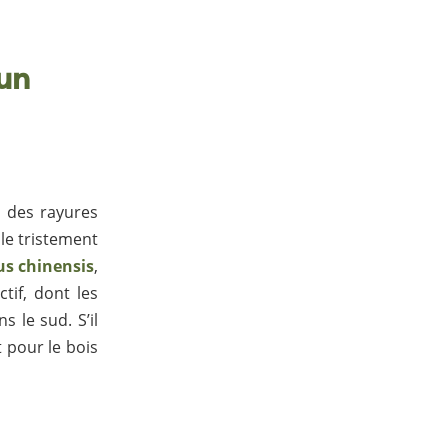
 un
é, des rayures
 le tristement
us chinensis
,
tif, dont les
 le sud. S’il
t pour le bois