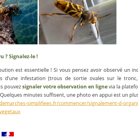
u ? Signalez-le !
bution est essentielle ! Si vous pensez avoir observé un ind
s d’une infestation (trous de sortie ovales sur le tronc,
ous pouvez
signaler votre observation en ligne
via la platefo
 Quelques minutes suffisent, une photo en appui est un plus
.demarches-simplifiees.fr/commencer/signalement-d-organ
-vegetaux