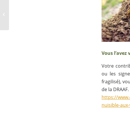
[Vigne] Date du
deuxième traitement
contre la cicadelle
Vous l’avez v
Votre contri
ou les signe
fragilisé), v
de la DRAAF.
https://www
nuisible-aux