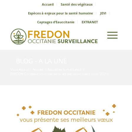
Accueil
Santé des végétaux
Espèces à enjeux pour la santé humaine
JEVI
Captages d’Eauccitanie
EXTRANET
BLOG - A LA UNE
Vous êtes ici :
Accueil
/
Actualités Surveillance
/
FREDON Occitanie vous présente ses meilleurs vœux pour 2021 !