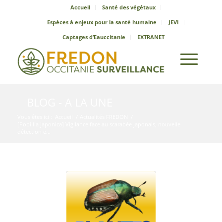
Accueil
Santé des végétaux
Espèces à enjeux pour la santé humaine
JEVI
Captages d’Eauccitanie
EXTRANET
BLOG - A LA UNE
Vous êtes ici :
Accueil
/
Actualités FREDON
/
[Popillia japonica] Vigilance face au scarabée japonais, nouvelle
détection e...