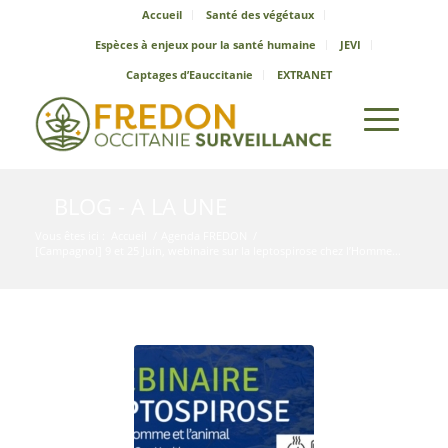
Accueil
Santé des végétaux
Espèces à enjeux pour la santé humaine
JEVI
Captages d’Eauccitanie
EXTRANET
BLOG - A LA UNE
Vous êtes ici :
Accueil
/
Agenda FREDON
/
[Campagnol] 9 et 25 Juin, webinaire sur la leptospirose chez l’Homme...