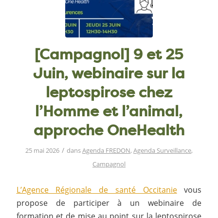
[Campagnol] 9 et 25
Juin, webinaire sur la
leptospirose chez
l’Homme et l’animal,
approche OneHealth
/
25 mai 2026
dans
Agenda FREDON
,
Agenda Surveillance
,
Campagnol
L’Agence Régionale de santé Occitanie
vous
propose de participer à un webinaire de
formation et de mise au point sur la leptospirose