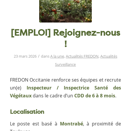
[EMPLOI] Rejoignez-nous
!
/
23 mars 2026
dans
A la une
,
Actualités FREDON
,
Actualités
Surveillance
FREDON Occitanie
renforce ses équipes et recrute
un(e)
Inspecteur / Inspectrice Santé des
Végétaux
dans le cadre d’un
CDD de 6 à 8 mois
.
Localisation
Le poste est basé à
Montrabé
, à proximité de