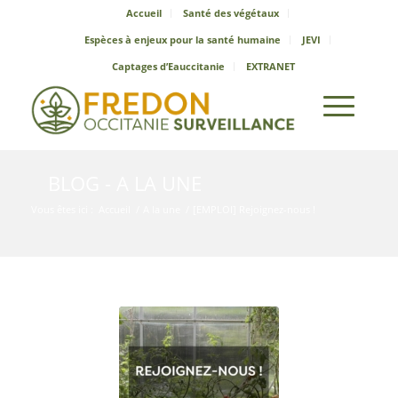
Accueil
Santé des végétaux
Espèces à enjeux pour la santé humaine
JEVI
Captages d’Eauccitanie
EXTRANET
BLOG - A LA UNE
Vous êtes ici :
Accueil
/
A la une
/
[EMPLOI] Rejoignez-nous !