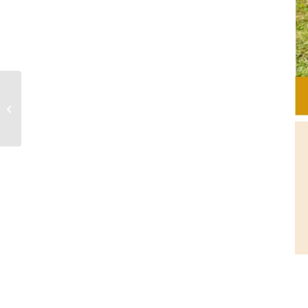
[SITEVI] Mercredi 26
Novembre, venez
découvrir Vigifl@v !