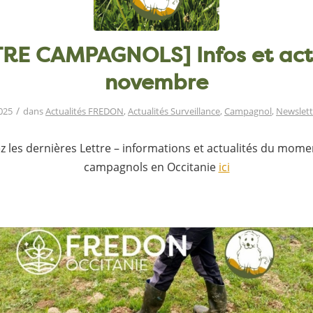
TRE CAMPAGNOLS] Infos et act
novembre
/
025
dans
Actualités FREDON
,
Actualités Surveillance
,
Campagnol
,
Newslett
z les dernières Lettre – informations et actualités du momen
campagnols en Occitanie
ici