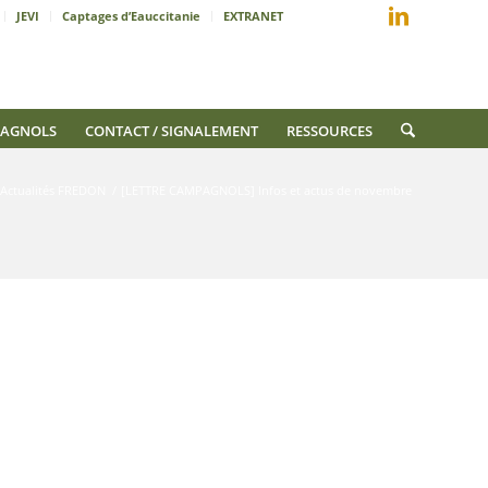
JEVI
Captages d’Eauccitanie
EXTRANET
AGNOLS
CONTACT / SIGNALEMENT
RESSOURCES
Actualités FREDON
/
[LETTRE CAMPAGNOLS] Infos et actus de novembre