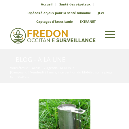
Accueil
Santé des végétaux
Espèces à enjeux pour la santé humaine
JEVI
Captages d’Eauccitanie
EXTRANET
BLOG - A LA UNE
Vous êtes ici :
Accueil
/
Agenda FREDON
/
[Campagnol] Vendredi 21 mars, intervention du Mobilab sur le piège
connecté d...