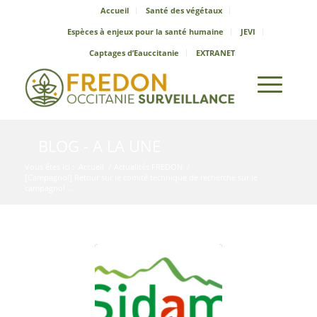
Accueil
Santé des végétaux
Espèces à enjeux pour la santé humaine
JEVI
Captages d’Eauccitanie
EXTRANET
BLOG - A LA UNE
Vous êtes ici :
Accueil
/
Actualités FREDON
/
[Campagnol] Retour sur le comité technique de recherche sur le
campagnol ...