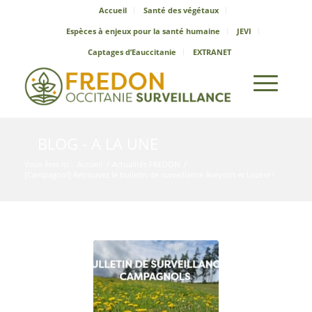
Accueil
Santé des végétaux
Espèces à enjeux pour la santé humaine
JEVI
Captages d’Eauccitanie
EXTRANET
BLOG - A LA UNE
Vous êtes ici :
Accueil
/
Actualités FREDON
/
[Campagnol] Retrouvez le bulletin de surveillance Aveyron et Lozère !