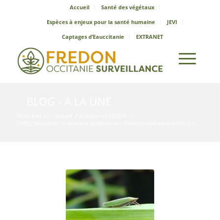
Accueil
Santé des végétaux
Espèces à enjeux pour la santé humaine
JEVI
Captages d’Eauccitanie
EXTRANET
BLOG - A LA UNE
Vous êtes ici :
Accueil
/
Actualités FREDON
/
[Info] Découvrez la cicadelle américaine « Draeculacephala robinsoni »...