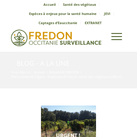
Accueil
Santé des végétaux
Espèces à enjeux pour la santé humaine
JEVI
Captages d’Eauccitanie
EXTRANET
BLOG - A LA UNE
Vous êtes ici :
Accueil
/
Actualités FREDON
/
[Recrutement] Urgent : Inspecteur(trice) en santé des végétaux à Montr...