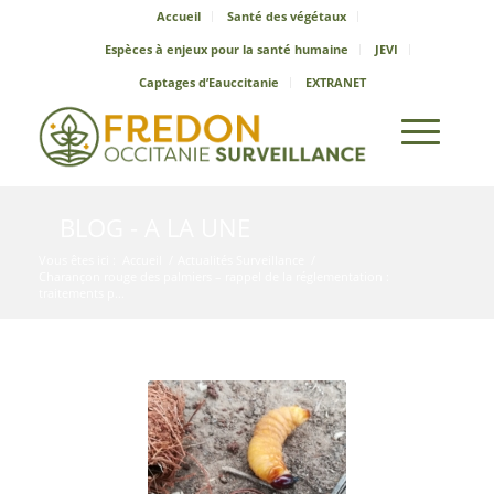
Accueil
Santé des végétaux
Espèces à enjeux pour la santé humaine
JEVI
Captages d’Eauccitanie
EXTRANET
BLOG - A LA UNE
Vous êtes ici :
Accueil
/
Actualités Surveillance
/
Charançon rouge des palmiers – rappel de la réglementation :
traitements p...