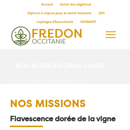
Accueil
Santé des végétaux
Espèces à enjeux pour la santé humaine
JEVI
Captages d’Eauccitanie
EXTRANET
NOS MISSIONS DANS L’AUDE
Vous êtes ici :
Accueil
/
Nos missions dans l’Aude
NOS MISSIONS
Flavescence dorée de la vigne