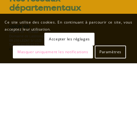
départementaux
Ce site utilise des cookies. En continuant à parcourir ce site, vous
GDON 09
acceptez leur utilisation.
GDON 09 – TEVIAR
Domaine de Lastronques
Accepter les réglages
09 210 LEZAT S/ LEZE
Tel : 05 61 69 12 13
contact@domainedelastronques.fr
Masquer uniquement les notifications
Paramètres
FEDON 30
Mas de l’agriculture
1120 Route de Saint Gilles
30900 NIMES
Tel : 04.66.38.36.82
fedon30@wanadoo.fr
FDGDON 46
Maison de l’Agriculture
430 avenue Jean Jaurès
46 004 CAHORS
Tel : 06 25 76 26 30