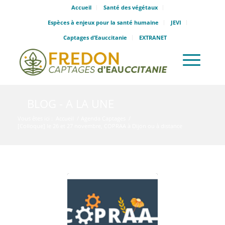
Accueil
Santé des végétaux
Espèces à enjeux pour la santé humaine
JEVI
Captages d’Eauccitanie
EXTRANET
BLOG - A LA UNE
Vous êtes ici :
Accueil
/
Agenda Captages
/
[Colloque] le 26 et 27 novembre, COPRAA à Dijon ou à distance