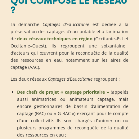
QUI COMPOSE LE RÉSEAU
?
La démarche
Captages d’
Eau
ccitanie
est
dédié
e à la
préservation
des captages d’eau
potable et
à l’
animation
de
deux r
éseau
x
technique
s
en région
(
Occitanie
–
Est
et
Occitanie
–
Ouest)
.
Ils
regroup
ent u
ne soixantaine
d’acteurs
qui œuvrent pour
la
reconquête
de
la qualité
de
s ressources en
eau
,
notamment
sur
les
aires de
captage (
AAC
)
.
Les deux réseaux
Captages d’
Eau
ccitanie
regroupent :
Des chefs de projet « captage prioritaire »
(appelés
aussi animatrices ou animateurs captage, mais
encore gestionnaires de bassin d’alimentation de
captage (BAC) ou « G-BAC ») exerçant pour le compte
d’une collectivité. Ils sont chargés d’animer un ou
plusieurs programmes de reconquête de la qualité
des ressources en eau ;