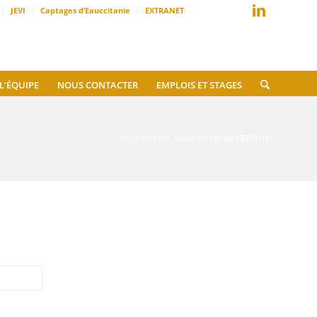
JEVI
Captages d’Eauccitanie
EXTRANET
L’ÉQUIPE
NOUS CONTACTER
EMPLOIS ET STAGES
Vous êtes ici :
Accueil
/
Lettres FREDON