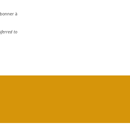
abonner à
sferred to
–