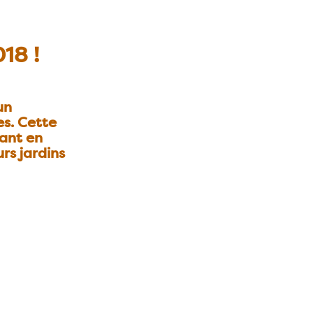
18 !
un
es. Cette
ant en
rs jardins