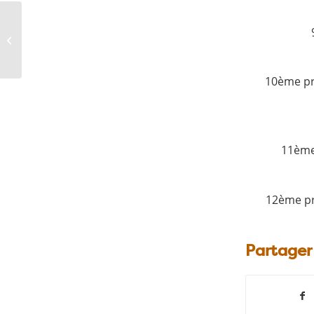
Deux panneaux pour
des stades sans
pesticides !
10ème pr
11ème 
12ème pri
Partager