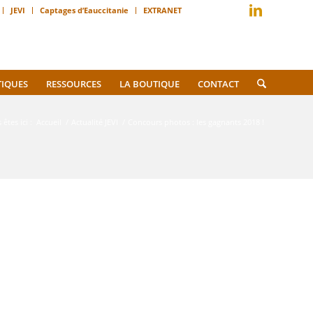
JEVI
Captages d’Eauccitanie
EXTRANET
TIQUES
RESSOURCES
LA BOUTIQUE
CONTACT
êtes ici :
Accueil
/
Actualité JEVI
/
Concours photos : les gagnants 2018 !