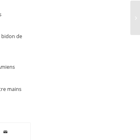
s
 bidon de
’Amiens
atre mains