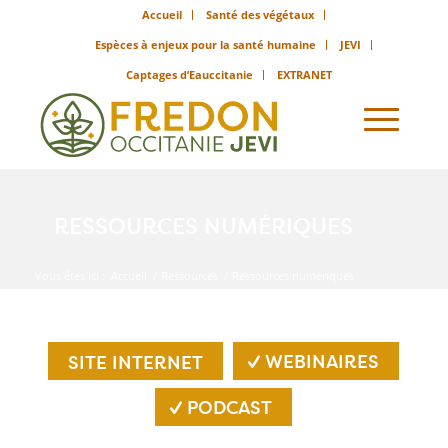
Accueil
Santé des végétaux
Espèces à enjeux pour la santé humaine
JEVI
Captages d’Eauccitanie
EXTRANET
RESSOURCES NUMÉRIQUES
Vous êtes ici :
Accueil
/
Ressources
/
Ressources numériques
WEBINAIRES
SITE INTERNET
PODCAST