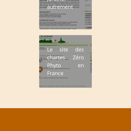
autrement
Le site des
chartes Zéro
Phyto en
France