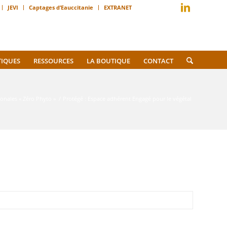
JEVI
Captages d’Eauccitanie
EXTRANET
TIQUES
RESSOURCES
LA BOUTIQUE
CONTACT
ionales « Zéro Phyto »
/
Protégé : Espace adhérent Engagé pour le végétal