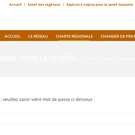
Accueil
Santé des végétaux
Espèces à enjeux pour la santé humaine
ACCUEIL
LE RÉSEAU
CHARTE RÉGIONALE
CHANGER DE PRA
GAGÉ POUR LE VÉGÉTAL
Vous êtes ici :
Accueil
/
Chartes rég
 veuillez saisir votre mot de passe ci-dessous :