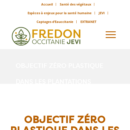
Accueil
Santé des végétaux
Espèces à enjeux pour la santé humaine
JEVI
Captages d’Eauccitanie
EXTRANET
OBJECTIF ZÉRO PLASTIQUE
DANS LES PLANTATIONS
Vous êtes ici :
Accueil
/
Objectif Zéro plastique dans les plantations
OBJECTIF ZÉRO