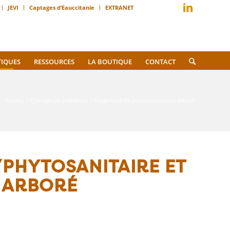
JEVI
Captages d’Eauccitanie
EXTRANET
TIQUES
RESSOURCES
LA BOUTIQUE
CONTACT
:
Accueil
/
Changer de pratiques
/
Diagnostic de préservation des arbres
/PHYTOSANITAIRE ET
 ARBORÉ