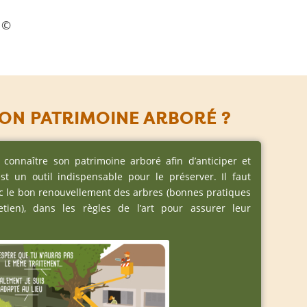
 ©
SON PATRIMOINE ARBORÉ ?
connaître son patrimoine arboré afin d’anticiper et
est un outil indispensable pour le préserver. Il faut
c le bon renouvellement des arbres (bonnes pratiques
etien), dans les règles de l’art pour assurer leur