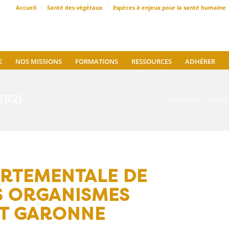
Accueil
Santé des végétaux
Espèces à enjeux pour la santé humaine
E
NOS MISSIONS
FORMATIONS
RESSOURCES
ADHÉRER
(82)
Vous êtes ici :
Accueil
ARTEMENTALE DE
S ORGANISMES
ET GARONNE