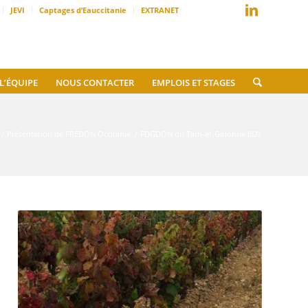
JEVI
Captages d’Eauccitanie
EXTRANET
L’ÉQUIPE
NOUS CONTACTER
EMPLOIS ET STAGES
/
Présentation de FREDON Occitanie
/
FDGDON du Tarn-et-Garonne (82)