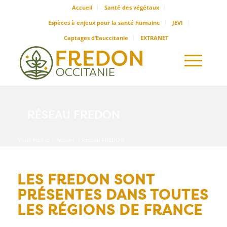
Accueil
Santé des végétaux
Espèces à enjeux pour la santé humaine
JEVI
Captages d’Eauccitanie
EXTRANET
RÉSEAU FREDON
Vous êtes ici :
Accueil
/
Réseau FREDON
LES FREDON SONT
PRÉSENTES DANS TOUTES
LES RÉGIONS DE FRANCE