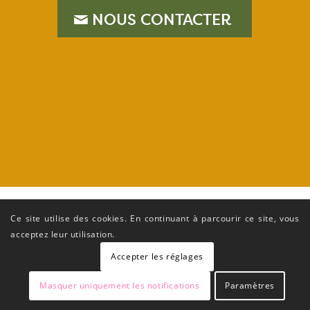
NOUS CONTACTER
–
Ce site utilise des cookies. En continuant à parcourir ce site, vous
acceptez leur utilisation.
Accepter les réglages
Masquer uniquement les notifications
Paramètres
© Copyright FREDON Occitanie - Conception Terre Nourricière