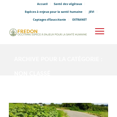
Accueil
Santé des végétaux
Espèces à enjeux pour la santé humaine
JEVI
Captages d’Eauccitanie
EXTRANET
ARCHIVE POUR LA CATÉGORIE :
NON CLASSÉ
Vous êtes ici :
Accueil
/
Non classé