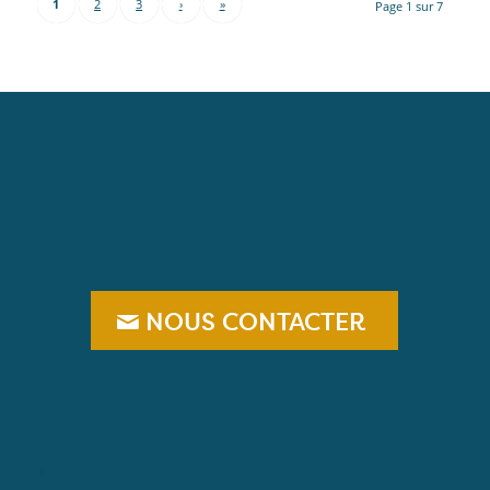
1
2
3
›
»
Page 1 sur 7
–
NOUS CONTACTER
+