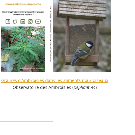
Graines d’Ambroisies dans les aliments pour oiseaux
Observatoire des Ambroisies (
Dépliant A4
)