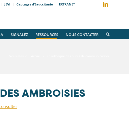
JEVI
Captages d’Eauccitanie
EXTRANET
DA
SIGNALEZ
RESSOURCES
NOUS CONTACTER
Vous êtes ici :
Accueil
/
Bibliothèque des outils de communication
DES AMBROISIES
consulter