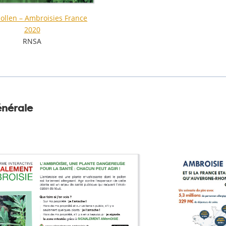
pollen – Ambroisies France
2020
RNSA
énérale