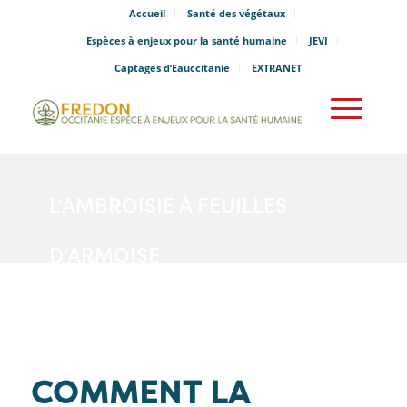
Accueil
Santé des végétaux
Espèces à enjeux pour la santé humaine
JEVI
Captages d’Eauccitanie
EXTRANET
L’AMBROISIE À FEUILLES
D’ARMOISE
Vous êtes ici :
Accueil
/
L’Ambroisie à feuilles d’armoise
COMMENT LA