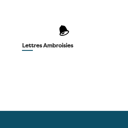
Archive de nos Lettres
Ambroisies
Retrouvez l’ensemble de nos lettres
Lettres Ambroisies
publiées sur notre site internet et nos
réseaux sociaux.