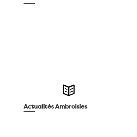
communication pour parler de la lutte
contre les Ambroisies.
Archive de nos Articles Actualités
Ambroisies
Retrouvez l’ensemble de nos articles
Actualités Ambroisies
publiés sur notre site internet et nos
réseaux sociaux.