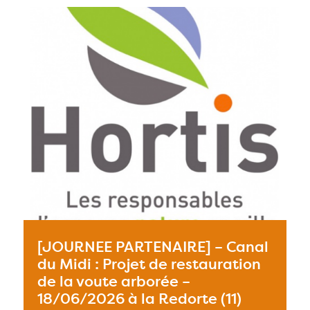
[JOURNEE PARTENAIRE] – Canal
du Midi : Projet de restauration
de la voute arborée –
18/06/2026 à la Redorte (11)