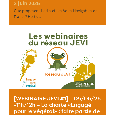
2 juin 2026
Que proposent Hortis et Les Voies Navigables de
France? Hortis…
[WEBINAIRE JEVI #1] – 05/06/26
-11h/12h – La charte «Engagé
pour le végétal» : faire partie de