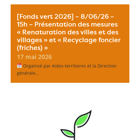
[Fonds vert 2026] – 8/06/26 –
15h – Présentation des mesures
« Renaturation des villes et des
villages » et « Recyclage foncier
(friches) »
17 mai 2026
Organisé par Aides-territoires et la Direction
générale…