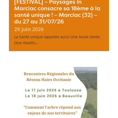
[FESTIVAL] – Paysages In
Marciac consacre sa 18ème à la
santé unique ! – Marciac (32) –
du 27 au 31/07/26
29 juin 2026
La Santé unique (appelée aussi Une Seule Santé,
One Health)…