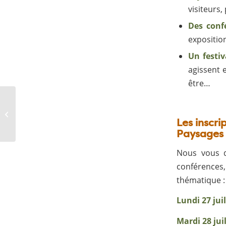
visiteurs
Des confé
exposition
Un festiv
agissent e
être…
La lettre JEVI #3
Les inscri
Paysages 
Nous vous d
conférences
thématique :
Lundi 27 juil
Mardi 28 jui