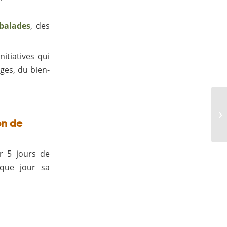
 balades
, des
nitiatives qui
ages, du bien-
on de
r 5 jours de
aque jour sa