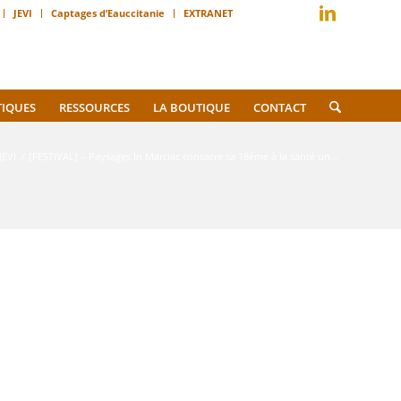
JEVI
Captages d’Eauccitanie
EXTRANET
TIQUES
RESSOURCES
LA BOUTIQUE
CONTACT
JEVI
/
[FESTIVAL] – Paysages In Marciac consacre sa 18ème à la santé un...