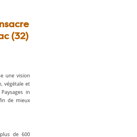
onsacre
ac (32)
e une vision
, végétale et
 Paysages in
fin de mieux
 plus de 600