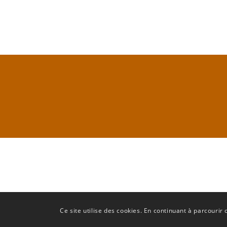
Ce site utilise des cookies. En continuant à parcourir c
© Copyright FREDON Occitanie - Conception Terre Nourricière