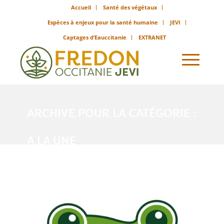
Accueil
Santé des végétaux
Espèces à enjeux pour la santé humaine
JEVI
Captages d’Eauccitanie
EXTRANET
ARCHIVE POUR LA CATÉGORIE :
A LA UNE
Vous êtes ici :
Accueil
/
A la une