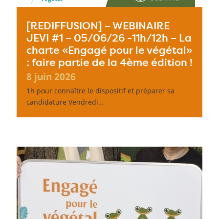
[REDIFFUSION] – WEBINAIRE
JEVI #1 – 05/06/26 -11h/12h – La
charte «Engagé pour le végétal»
: faire partie de la 4ème édition !
8 juin 2026
1h pour connaître le dispositif et préparer sa
candidature Vendredi…