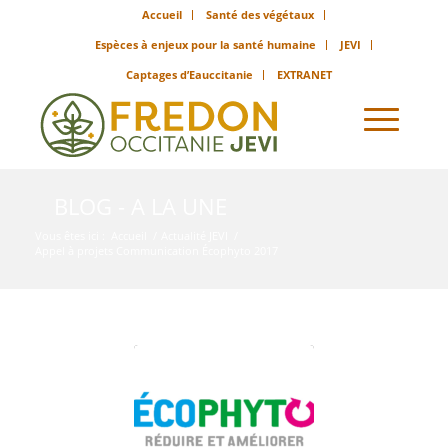
Accueil
Santé des végétaux
Espèces à enjeux pour la santé humaine
JEVI
Captages d’Eauccitanie
EXTRANET
BLOG - A LA UNE
Vous êtes ici :
Accueil
/
Actualité JEVI
/
Appel à projets Communication Écophyto 2017