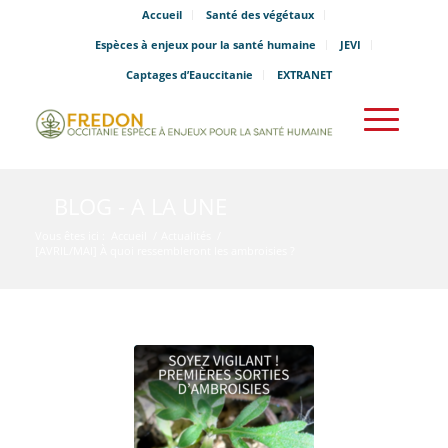
Accueil
Santé des végétaux
Espèces à enjeux pour la santé humaine
JEVI
Captages d’Eauccitanie
EXTRANET
BLOG - A LA UNE
Vous êtes ici :
Accueil
/
Actualités
/
[AVRIL/MAI] À quoi ressembleront les ambroisies ?