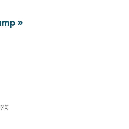
amp »
 (40)