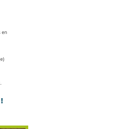
s en
ge)
.
!