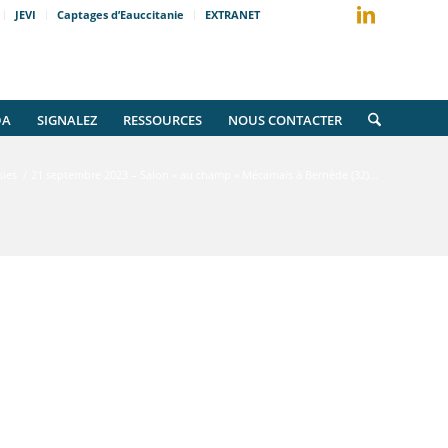
JEVI
Captages d’Eauccitanie
EXTRANET
DA
SIGNALEZ
RESSOURCES
NOUS CONTACTER
ies
/
21 septembre 2023 – Salon « au champ » Mécamaïs à Bernède (32)...