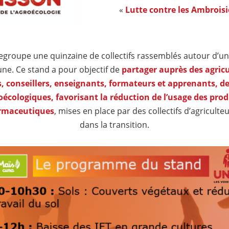
«
Lutte contre les Ambroisi
egroupe une quinzaine de collectifs rassemblés autour d’u
e. Ce stand a pour objectif de
partager auprès des agricu
, conseillers, enseignants, formateurs et apprenants, d
oécologiques, favorisant la réduction de l’usage des prod
rmaceutiques
, mises en place par des collectifs d’agricult
dans la transition.