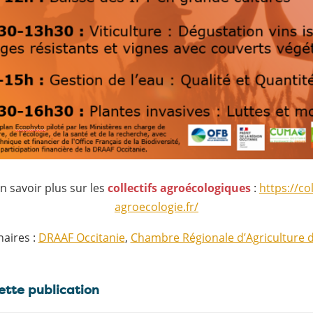
n savoir plus sur les
collectifs agroécologiques
:
https://col
agroecologie.fr/
naires :
DRAAF Occitanie
,
Chambre Régionale d’Agriculture d
ette publication