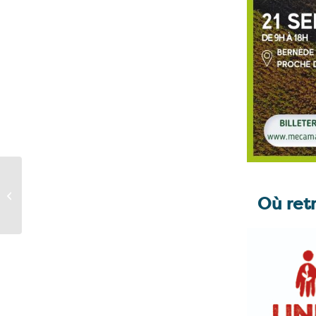
Août / Septembre 2023
– Formations en ligne
Où ret
d’utilisation de la...