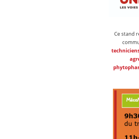
Ce stand r
commun
techniciens
agr
phytopha