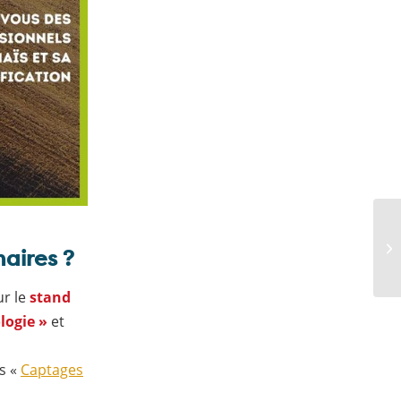
aires ?
ur le
stand
logie »
et
s «
Captages