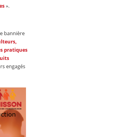
es
».
ne bannière
lteurs,
es pratiques
uits
eurs engagés