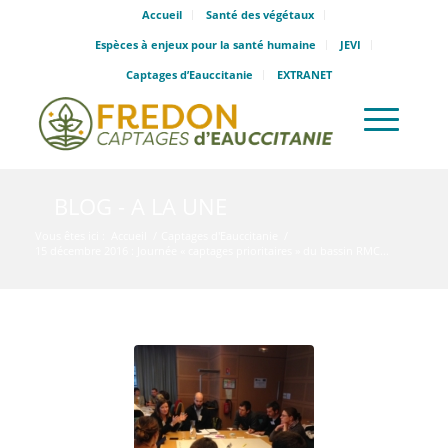
Accueil
Santé des végétaux
Espèces à enjeux pour la santé humaine
JEVI
Captages d’Eauccitanie
EXTRANET
BLOG - A LA UNE
Vous êtes ici :
Accueil
/
Captages d'Eauccitanie
/
15 décembre 2016 : Journée « captages prioritaires » du bassin RMC...