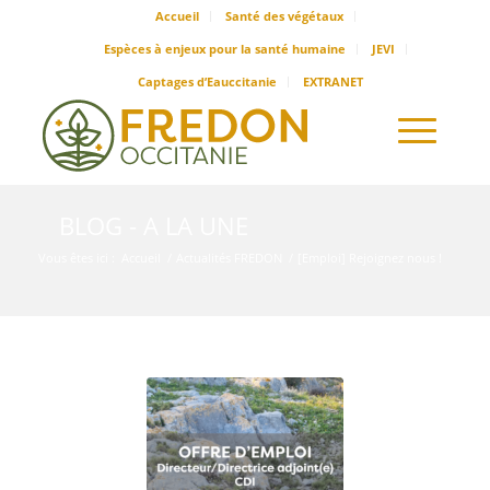
Accueil
Santé des végétaux
Espèces à enjeux pour la santé humaine
JEVI
Captages d’Eauccitanie
EXTRANET
BLOG - A LA UNE
Vous êtes ici :
Accueil
/
Actualités FREDON
/
[Emploi] Rejoignez nous !