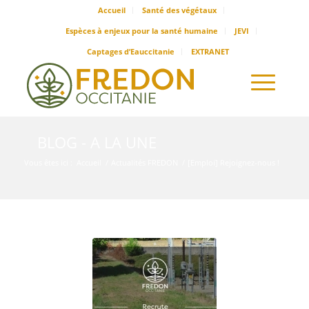
Accueil
Santé des végétaux
Espèces à enjeux pour la santé humaine
JEVI
Captages d’Eauccitanie
EXTRANET
BLOG - A LA UNE
Vous êtes ici :
Accueil
/
Actualités FREDON
/
[Emploi] Rejoignez-nous !