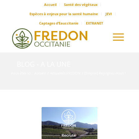
Accueil
Santé des végétaux
Espèces à enjeux pour la santé humaine
JEVI
Captages d’Eauccitanie
EXTRANET
BLOG - A LA UNE
Vous êtes ici :
Accueil
/
Actualités FREDON
/
[Emploi] Rejoignez-nous !